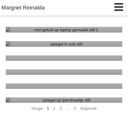
Margriet Reinalda
LICHT
SPIEGEL LICHT
WOLKEN
SPRING
STRATEN
SPIEGEL 2
Vorige
1
2
3
…
5
Volgende